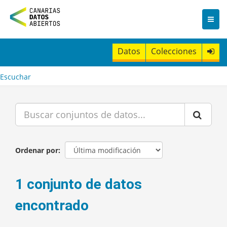
I
r
a
l
c
Datos
Colecciones
o
n
t
Escuchar
e
n
i
d
o
Ordenar por
1 conjunto de datos
encontrado