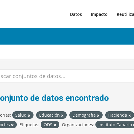
Datos
Impacto
Reutiliz
conjunto de datos encontrado
orías:
Salud
Educación
Demografía
Hacienda
ortes
Etiquetas:
ODS
Organizaciones:
Instituto Canario