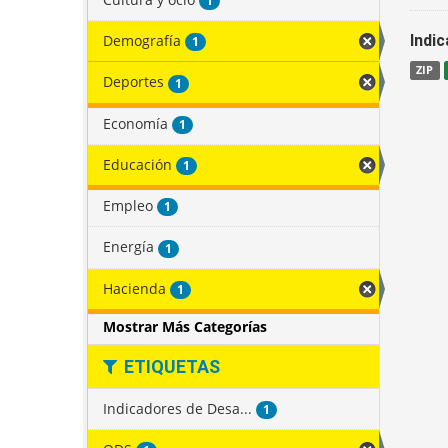
1
Demografía
Indi
1
ZIP
Deportes
1
Economía
1
Educación
1
Empleo
1
Energía
1
Hacienda
1
Mostrar Más Categorías
ETIQUETAS
Indicadores de Desa...
1