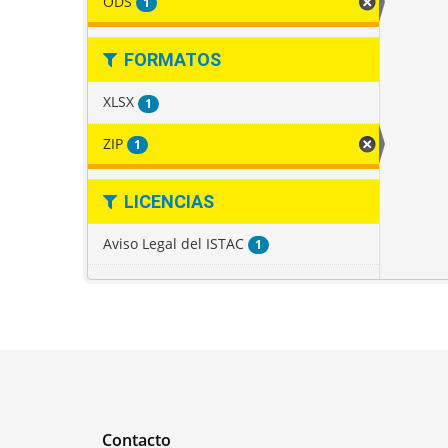
ODS
1
FORMATOS
XLSX
1
ZIP
1
LICENCIAS
Aviso Legal del ISTAC
1
Contacto