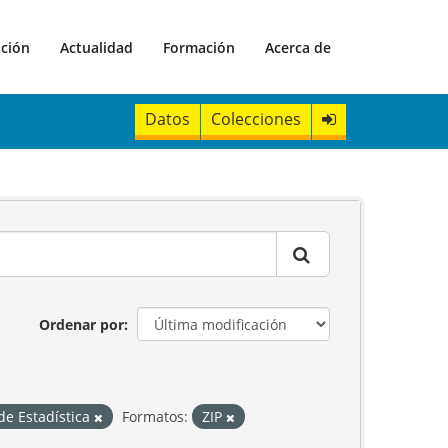
ación
Actualidad
Formación
Acerca de
Datos
Colecciones
Ordenar por
 de Estadística
Formatos:
ZIP