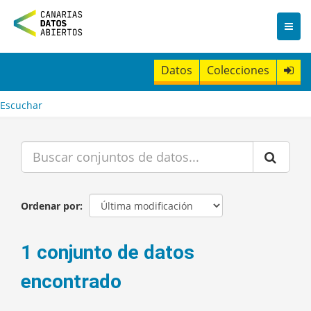
I
r
a
l
c
Datos
Colecciones
o
n
t
Escuchar
e
n
i
d
o
Ordenar por
1 conjunto de datos
encontrado