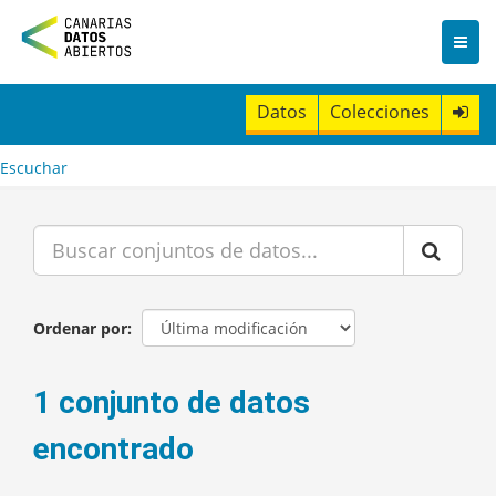
I
r
a
l
c
Datos
Colecciones
o
n
t
Escuchar
e
n
i
d
o
Ordenar por
1 conjunto de datos
encontrado