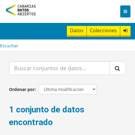
I
r
a
l
c
Datos
Colecciones
o
n
t
Escuchar
e
n
i
d
o
Ordenar por
1 conjunto de datos
encontrado