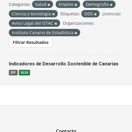
Categorías:
Salud
Empleo
Demografía
Ciencia y tecnología
Etiquetas:
ODS
Licencias:
Aviso Legal del ISTAC
Organizaciones:
Instituto Canario de Estadística
Filtrar Resultados
Indicadores de Desarrollo Sostenible de Canarias
ZIP
XLSX
Contacto