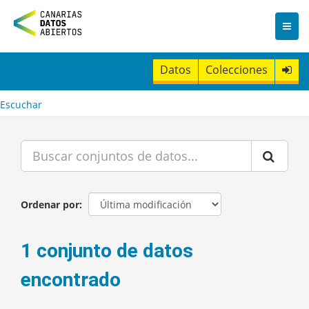
I
r
a
l
c
Datos
Colecciones
o
n
t
Escuchar
e
n
i
d
o
Ordenar por
1 conjunto de datos
encontrado