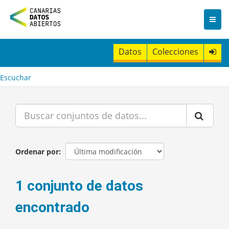
I
r
a
l
c
Datos
Colecciones
o
n
t
Escuchar
e
n
i
d
o
Ordenar por
1 conjunto de datos
encontrado