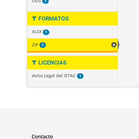
ODS
1
FORMATOS
XLSX
1
ZIP
1
LICENCIAS
Aviso Legal del ISTAC
1
Contacto