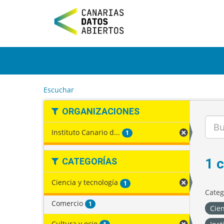
I
r
a
l
c
o
n
t
e
Escuchar
n
i
ORGANIZACIONES
d
o
Instituto Canario d...
1
1 
CATEGORÍAS
Ciencia y tecnología
1
Categ
Comercio
1
Cien
Cultura y ocio