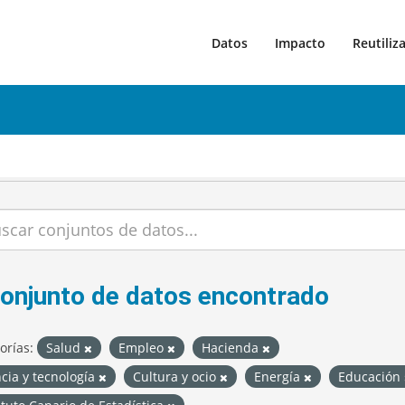
Datos
Impacto
Reutiliz
conjunto de datos encontrado
orías:
Salud
Empleo
Hacienda
cia y tecnología
Cultura y ocio
Energía
Educación