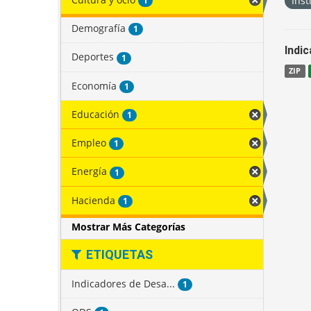
Inst
1
Demografía
1
Indi
Deportes
1
ZIP
Economía
1
Educación
1
Empleo
1
Energía
1
Hacienda
1
Mostrar Más Categorías
ETIQUETAS
Indicadores de Desa...
1