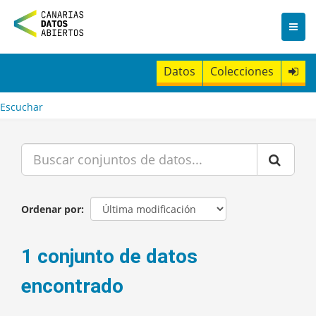
I
r
a
l
c
Datos
Colecciones
o
n
t
Escuchar
e
n
i
d
o
Ordenar por
1 conjunto de datos
encontrado