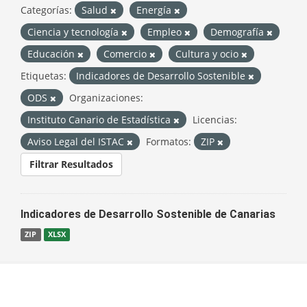
Categorías:
Salud
Energía
Ciencia y tecnología
Empleo
Demografía
Educación
Comercio
Cultura y ocio
Etiquetas:
Indicadores de Desarrollo Sostenible
ODS
Organizaciones:
Instituto Canario de Estadística
Licencias:
Aviso Legal del ISTAC
Formatos:
ZIP
Filtrar Resultados
Indicadores de Desarrollo Sostenible de Canarias
ZIP
XLSX