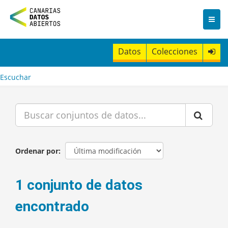
I
r
a
l
c
Datos
Colecciones
o
n
t
Escuchar
e
n
i
d
o
Ordenar por
1 conjunto de datos
encontrado