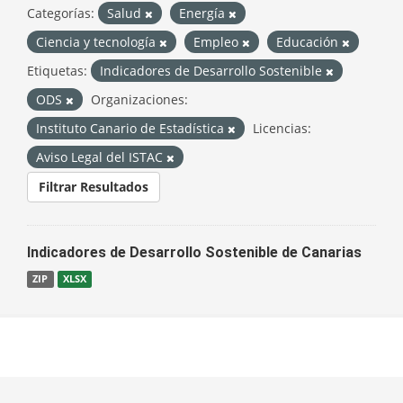
Categorías:
Salud
Energía
Ciencia y tecnología
Empleo
Educación
Etiquetas:
Indicadores de Desarrollo Sostenible
ODS
Organizaciones:
Instituto Canario de Estadística
Licencias:
Aviso Legal del ISTAC
Filtrar Resultados
Indicadores de Desarrollo Sostenible de Canarias
ZIP
XLSX