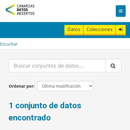
I
r
a
l
c
Datos
Colecciones
o
n
t
Escuchar
e
n
i
d
o
Ordenar por
1 conjunto de datos
encontrado