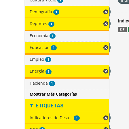
Indi
1
Demografía
1
Indi
Deportes
1
ZIP
Economía
1
Educación
1
Empleo
1
Energía
1
Hacienda
1
Mostrar Más Categorías
ETIQUETAS
Indicadores de Desa...
1