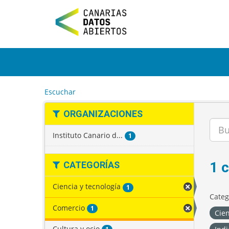
I
r
a
l
c
o
n
t
e
Escuchar
n
i
ORGANIZACIONES
d
o
Instituto Canario d...
1
1 
CATEGORÍAS
Ciencia y tecnología
1
Categ
Comercio
1
Cien
Cultura y ocio