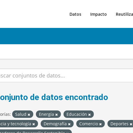
Datos
Impacto
Reutiliz
conjunto de datos encontrado
orías:
Salud
Energía
Educación
cia y tecnología
Demografía
Comercio
Deportes