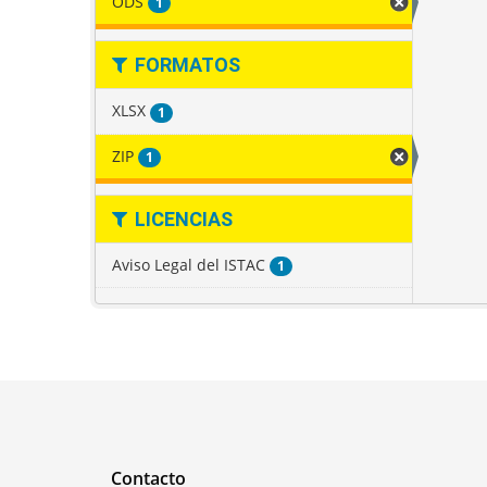
ODS
1
FORMATOS
XLSX
1
ZIP
1
LICENCIAS
Aviso Legal del ISTAC
1
Contacto