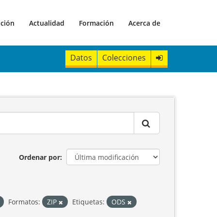
ación
Actualidad
Formación
Acerca de
Datos
Colecciones
Ordenar por
Formatos:
ZIP
Etiquetas:
ODS