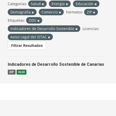
Categorías:
Salud
Energía
Educación
Demografía
Comercio
Formatos:
ZIP
Etiquetas:
ODS
Indicadores de Desarrollo Sostenible
Licencias:
Aviso Legal del ISTAC
Filtrar Resultados
Indicadores de Desarrollo Sostenible de Canarias
ZIP
XLSX