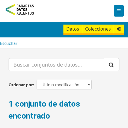
I
r
a
l
c
Datos
Colecciones
o
n
t
Escuchar
e
n
i
d
o
Ordenar por
1 conjunto de datos
encontrado