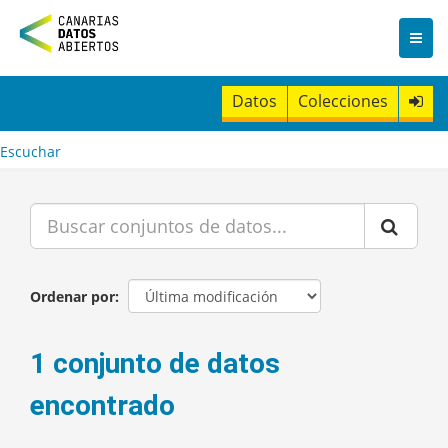
I
r
a
l
c
Datos
Colecciones
o
n
t
Escuchar
e
n
i
d
o
Ordenar por
1 conjunto de datos
encontrado