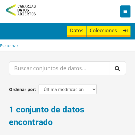
I
r
a
l
c
Datos
Colecciones
o
n
t
Escuchar
e
n
i
d
o
Ordenar por
1 conjunto de datos
encontrado