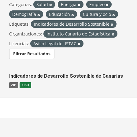
Categorías:
Salud
Energía
Empleo
Demografía
Educación
Cultura y ocio
Etiquetas:
Indicadores de Desarrollo Sostenible
Organizaciones:
Instituto Canario de Estadística
Licencias:
Aviso Legal del ISTAC
Filtrar Resultados
Indicadores de Desarrollo Sostenible de Canarias
ZIP
XLSX