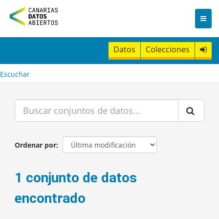
I
r
a
l
c
Datos
Colecciones
o
n
t
Escuchar
e
n
i
d
o
Ordenar por
1 conjunto de datos
encontrado