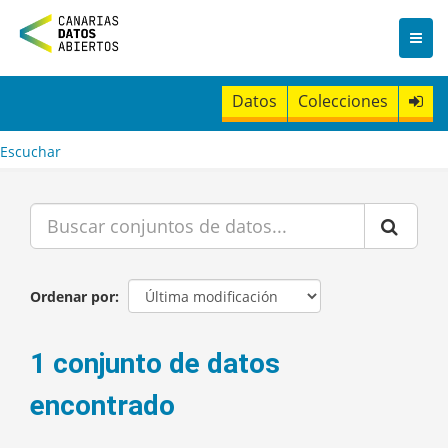
I
r
a
l
c
Datos
Colecciones
o
n
t
Escuchar
e
n
i
d
o
Ordenar por
1 conjunto de datos
encontrado