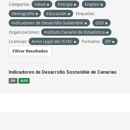
Categorías:
Salud
Energía
Empleo
Demografía
Educación
Etiquetas:
Indicadores de Desarrollo Sostenible
ODS
Organizaciones:
Instituto Canario de Estadística
Licencias:
Aviso Legal del ISTAC
Formatos:
ZIP
Filtrar Resultados
Indicadores de Desarrollo Sostenible de Canarias
ZIP
XLSX