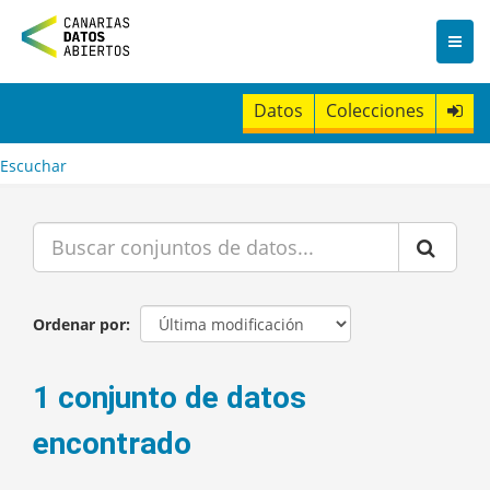
I
r
a
l
c
Datos
Colecciones
o
n
t
Escuchar
e
n
i
d
o
Ordenar por
1 conjunto de datos
encontrado