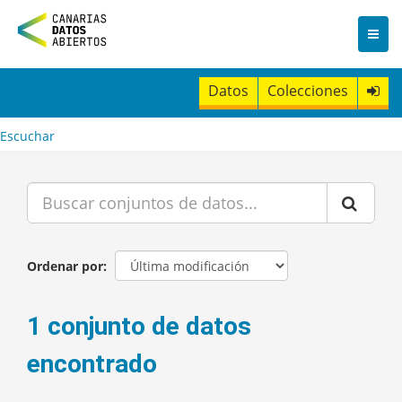
I
r
a
l
c
Datos
Colecciones
o
n
t
Escuchar
e
n
i
d
o
Ordenar por
1 conjunto de datos
encontrado