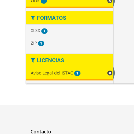
ODS
1
FORMATOS
XLSX
1
ZIP
1
LICENCIAS
Aviso Legal del ISTAC
1
Contacto