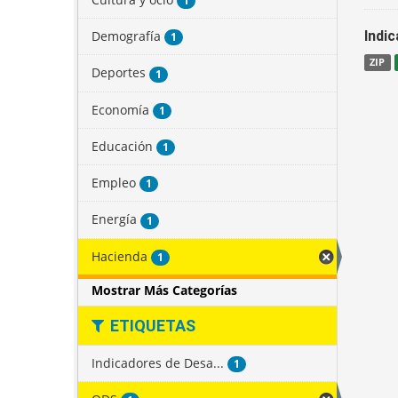
1
Demografía
Indi
1
ZIP
Deportes
1
Economía
1
Educación
1
Empleo
1
Energía
1
Hacienda
1
Mostrar Más Categorías
ETIQUETAS
Indicadores de Desa...
1