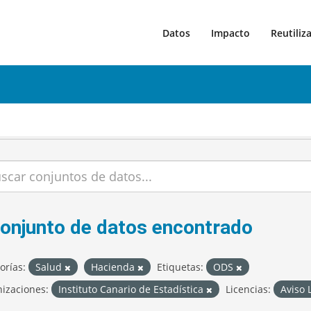
Datos
Impacto
Reutiliz
conjunto de datos encontrado
orías:
Salud
Hacienda
Etiquetas:
ODS
izaciones:
Instituto Canario de Estadística
Licencias:
Aviso 