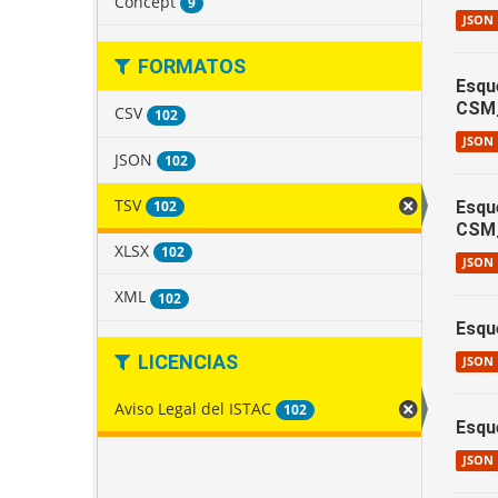
Concept
9
JSON
FORMATOS
Esqu
CSM
CSV
102
JSON
JSON
102
TSV
102
Esqu
CSM
XLSX
102
JSON
XML
102
Esqu
LICENCIAS
JSON
Aviso Legal del ISTAC
102
Esqu
JSON