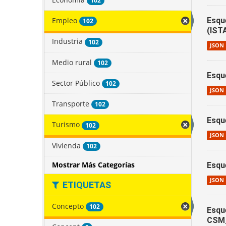
102
Empleo
Esqu
102
(IST
Industria
102
JSON
Medio rural
102
Esqu
Sector Público
102
JSON
Transporte
102
Esqu
Turismo
102
JSON
Vivienda
102
Mostrar Más Categorías
Esqu
JSON
ETIQUETAS
Concepto
102
Esqu
CSM