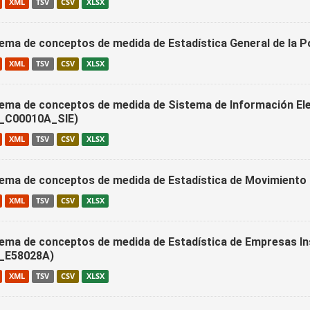
XML
TSV
CSV
XLSX
ema de conceptos de medida de Estadística General de la 
XML
TSV
CSV
XLSX
ema de conceptos de medida de Sistema de Información Ele
C00010A_SIE)
XML
TSV
CSV
XLSX
ema de conceptos de medida de Estadística de Movimiento
XML
TSV
CSV
XLSX
ema de conceptos de medida de Estadística de Empresas Ins
_E58028A)
XML
TSV
CSV
XLSX