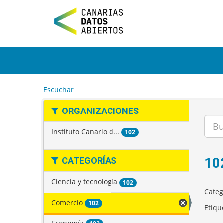
I
r
a
l
c
o
n
t
e
Escuchar
n
i
ORGANIZACIONES
d
o
Instituto Canario d...
102
10
CATEGORÍAS
Ciencia y tecnología
102
Categ
Comercio
102
Etiqu
Economía