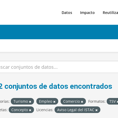
Datos
Impacto
Reutiliz
2 conjuntos de datos encontrados
orías:
Turismo
Empleo
Comercio
Formatos:
TSV
etas:
Concepto
Licencias:
Aviso Legal del ISTAC