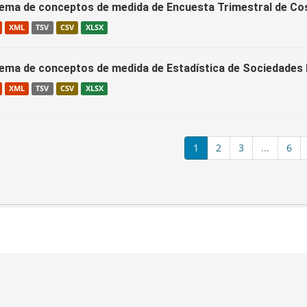
ema de conceptos de medida de Encuesta Trimestral de C
XML
TSV
CSV
XLSX
ema de conceptos de medida de Estadística de Sociedade
XML
TSV
CSV
XLSX
1
2
3
...
6