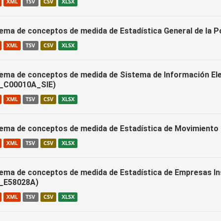
XML
TSV
CSV
XLSX
ema de conceptos de medida de Estadística General de la 
XML
TSV
CSV
XLSX
ema de conceptos de medida de Sistema de Información Ele
C00010A_SIE)
XML
TSV
CSV
XLSX
ema de conceptos de medida de Estadística de Movimiento
XML
TSV
CSV
XLSX
ema de conceptos de medida de Estadística de Empresas Ins
_E58028A)
XML
TSV
CSV
XLSX