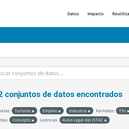
Datos
Impacto
Reutiliz
2 conjuntos de datos encontrados
orías:
Turismo
Empleo
Industria
Formatos:
TSV
etas:
Concepto
Licencias:
Aviso Legal del ISTAC