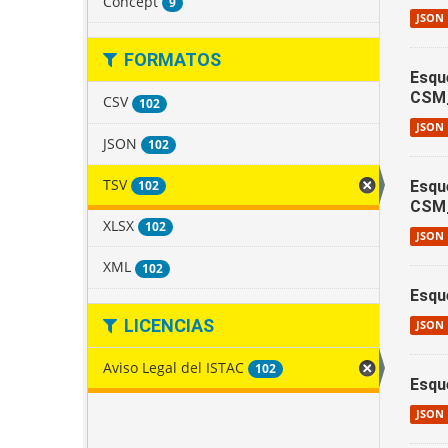
Concept
9
JSON
FORMATOS
Esqu
CSM
CSV
102
JSON
JSON
102
TSV
102
Esqu
CSM
XLSX
102
JSON
XML
102
Esqu
LICENCIAS
JSON
Aviso Legal del ISTAC
102
Esqu
JSON