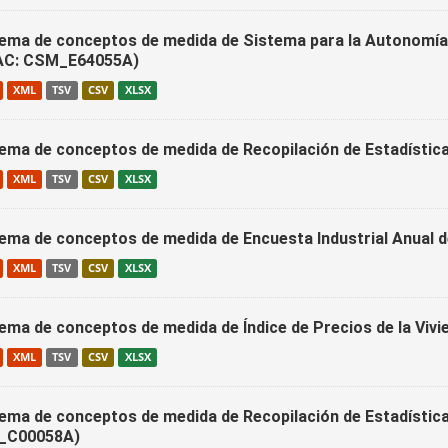
ema de conceptos de medida de Sistema para la Autonomía 
AC: CSM_E64055A)
XML
TSV
CSV
XLSX
ema de conceptos de medida de Recopilación de Estadístic
XML
TSV
CSV
XLSX
ema de conceptos de medida de Encuesta Industrial Anual
XML
TSV
CSV
XLSX
ema de conceptos de medida de Índice de Precios de la Viv
XML
TSV
CSV
XLSX
ema de conceptos de medida de Recopilación de Estadística
_C00058A)