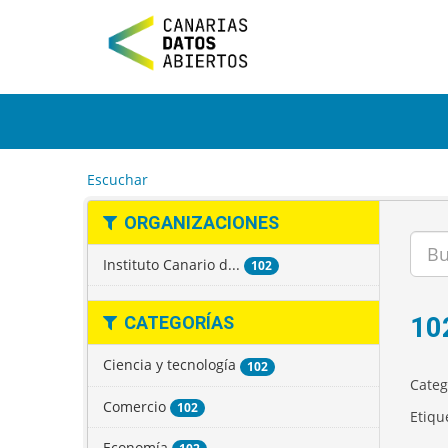
I
r
a
l
c
o
n
t
e
Escuchar
n
i
ORGANIZACIONES
d
o
Instituto Canario d...
102
10
CATEGORÍAS
Ciencia y tecnología
102
Categ
Comercio
102
Etiqu
Economía