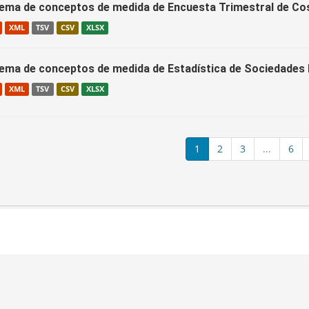
ema de conceptos de medida de Encuesta Trimestral de C
XML
TSV
CSV
XLSX
ema de conceptos de medida de Estadística de Sociedade
XML
TSV
CSV
XLSX
1
2
3
...
6