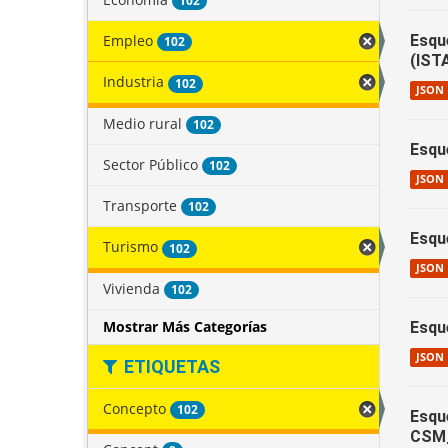
102
Empleo
Esqu
102
(IST
Industria
102
JSON
Medio rural
102
Esqu
Sector Público
102
JSON
Transporte
102
Esqu
Turismo
102
JSON
Vivienda
102
Mostrar Más Categorías
Esqu
JSON
ETIQUETAS
Concepto
102
Esqu
CSM