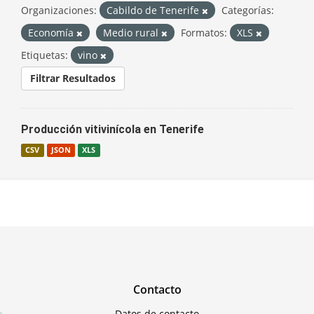
Organizaciones:
Cabildo de Tenerife
Categorías:
Economía
Medio rural
Formatos:
XLS
Etiquetas:
vino
Filtrar Resultados
Producción vitivinícola en Tenerife
CSV
JSON
XLS
Contacto
Datos de contacto