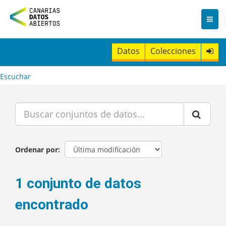
I
r
a
l
c
Datos
Colecciones
o
n
t
Escuchar
e
n
i
d
o
Ordenar por
1 conjunto de datos
encontrado