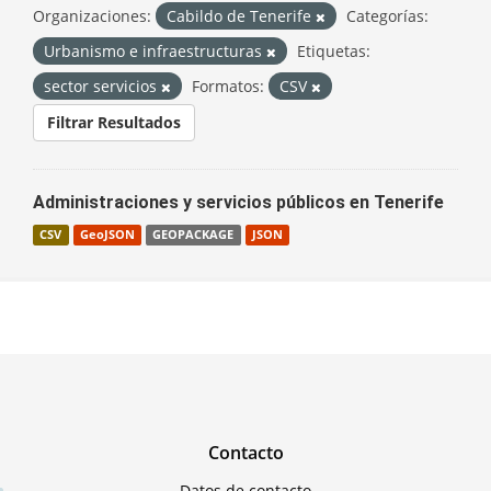
Organizaciones:
Cabildo de Tenerife
Categorías:
Urbanismo e infraestructuras
Etiquetas:
sector servicios
Formatos:
CSV
Filtrar Resultados
Administraciones y servicios públicos en Tenerife
CSV
GeoJSON
GEOPACKAGE
JSON
Contacto
Datos de contacto