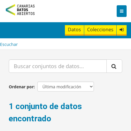
I
r
a
l
c
Datos
Colecciones
o
n
t
Escuchar
e
n
i
d
o
Ordenar por
1 conjunto de datos
encontrado