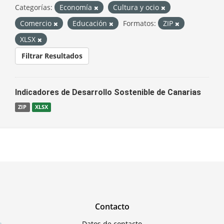
Categorías:
Economía
Cultura y ocio
Comercio
Educación
Formatos:
ZIP
XLSX
Filtrar Resultados
Indicadores de Desarrollo Sostenible de Canarias
ZIP
XLSX
Contacto
Datos de contacto