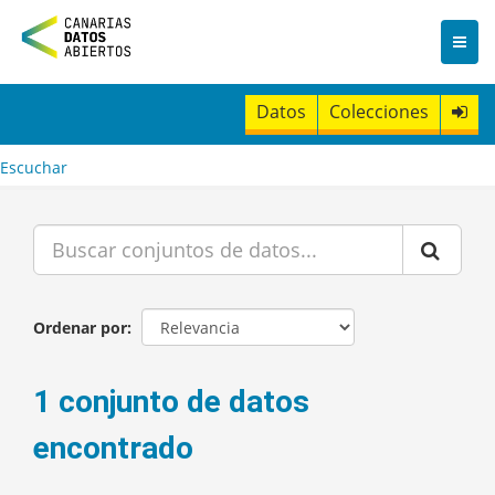
I
r
a
l
c
Datos
Colecciones
o
n
t
Escuchar
e
n
i
d
o
Ordenar por
1 conjunto de datos
encontrado