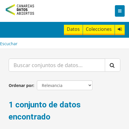
I
r
a
l
c
Datos
Colecciones
o
n
t
Escuchar
e
n
i
d
o
Ordenar por
1 conjunto de datos
encontrado