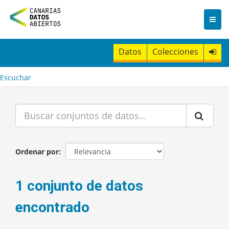
I
r
a
l
c
Datos
Colecciones
o
n
t
Escuchar
e
n
i
d
o
Ordenar por
1 conjunto de datos
encontrado