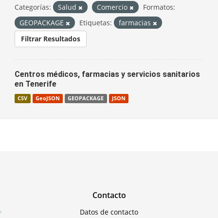
Categorías:
Salud
Comercio
Formatos:
GEOPACKAGE
Etiquetas:
farmacias
Filtrar Resultados
Centros médicos, farmacias y servicios sanitarios
en Tenerife
CSV
GeoJSON
GEOPACKAGE
JSON
Contacto
Datos de contacto