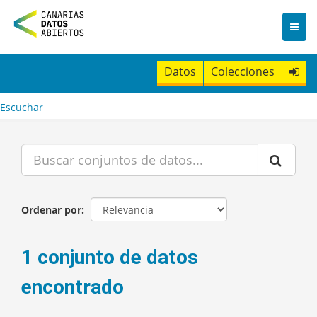
I
r
a
l
c
Datos
Colecciones
o
n
t
Escuchar
e
n
i
d
o
Ordenar por
1 conjunto de datos
encontrado