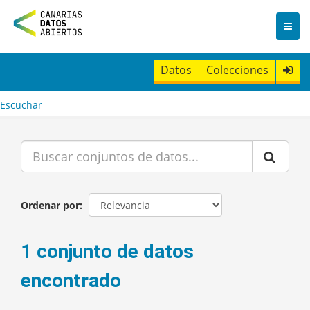
I
r
a
l
c
Datos
Colecciones
o
n
t
Escuchar
e
n
i
d
o
Ordenar por
1 conjunto de datos
encontrado