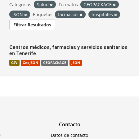
Categorías:
Salud
Formatos:
GEOPACKAGE
JSON
Etiquetas:
farmacias
hospitales
Filtrar Resultados
Centros médicos, farmacias y servicios sanitarios
en Tenerife
CSV
GeoJSON
GEOPACKAGE
JSON
Contacto
Datos de contacto