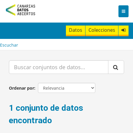
I
r
a
l
c
Datos
Colecciones
o
n
t
Escuchar
e
n
i
d
o
Ordenar por
1 conjunto de datos
encontrado