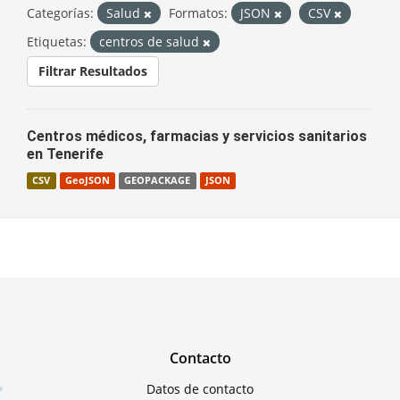
Categorías:
Salud
Formatos:
JSON
CSV
Etiquetas:
centros de salud
Filtrar Resultados
Centros médicos, farmacias y servicios sanitarios
en Tenerife
CSV
GeoJSON
GEOPACKAGE
JSON
Contacto
Datos de contacto