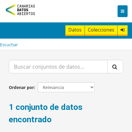
I
r
a
l
c
Datos
Colecciones
o
n
t
Escuchar
e
n
i
d
o
Ordenar por
1 conjunto de datos
encontrado