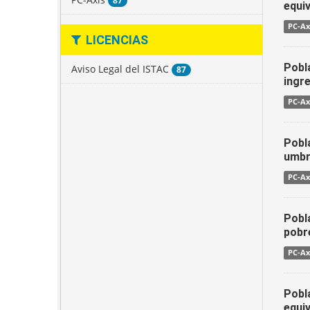
87
equiv
PC-Ax
LICENCIAS
Pobla
Aviso Legal del ISTAC
87
ingr
PC-Ax
Pobla
umbr
PC-Ax
Pobla
pobr
PC-Ax
Pobla
equi