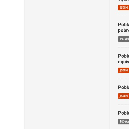
JSON
Pobla
pobr
PC-Ax
Pobla
equiv
JSON
Pobla
JSON
Pobl
PC-Ax