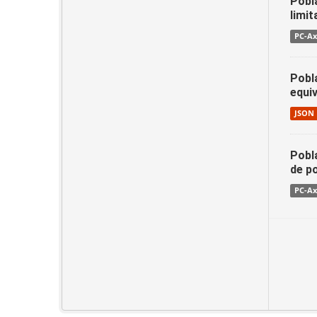
Pobl
limit
PC-Ax
Pobla
equiv
JSON
Pobla
de p
PC-Ax