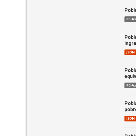
Pobl
PC-Ax
Pobl
ingr
JSON
Pobl
equi
PC-Ax
Pobl
pobr
JSON