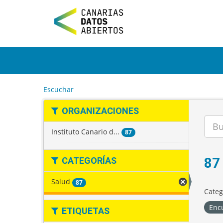
I
r
a
l
c
o
n
t
e
Escuchar
n
i
ORGANIZACIONES
d
o
Instituto Canario d...
87
87
CATEGORÍAS
Salud
87
Categ
Enc
ETIQUETAS