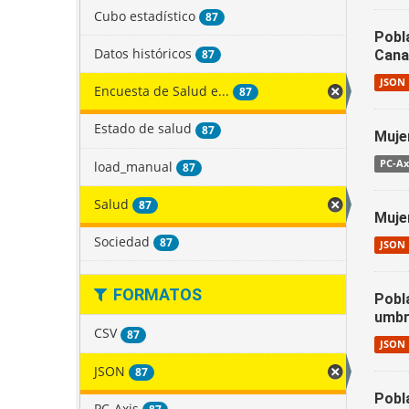
Cubo estadístico
87
Pobl
Datos históricos
87
Cana
JSON
Encuesta de Salud e...
87
Estado de salud
87
Muje
PC-Ax
load_manual
87
Salud
87
Muje
Sociedad
87
JSON
FORMATOS
Pobla
umbr
CSV
87
JSON
JSON
87
Pobl
PC-Axis