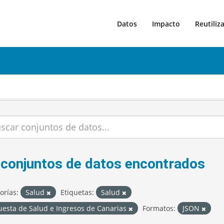
Datos
Impacto
Reutiliz
 conjuntos de datos encontrados
orías:
Salud
Etiquetas:
Salud
uesta de Salud e Ingresos de Canarias
Formatos:
JSON