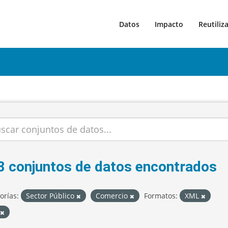
Datos
Impacto
Reutiliz
8 conjuntos de datos encontrados
orías:
Sector Público
Comercio
Formatos:
XML