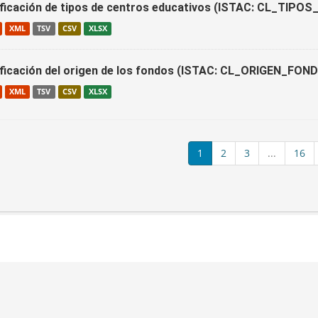
ificación de tipos de centros educativos (ISTAC: CL_TI
XML
TSV
CSV
XLSX
ificación del origen de los fondos (ISTAC: CL_ORIGEN_FON
XML
TSV
CSV
XLSX
1
2
3
...
16