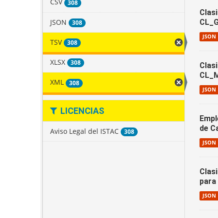
CSV
308
Clas
JSON
CL_
308
JSON
TSV
308
XLSX
308
Clas
CL_
XML
308
JSON
LICENCIAS
Empl
de C
Aviso Legal del ISTAC
308
JSON
Clas
para
JSON