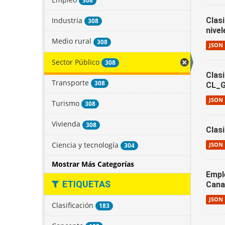
308
Industria
Clasi
308
nive
Medio rural
308
JSON
Sector Público
308
Clas
Transporte
308
CL_
JSON
Turismo
308
Vivienda
308
Clas
Ciencia y tecnología
304
JSON
Mostrar Más Categorías
Empl
ETIQUETAS
Cana
JSON
Clasificación
183