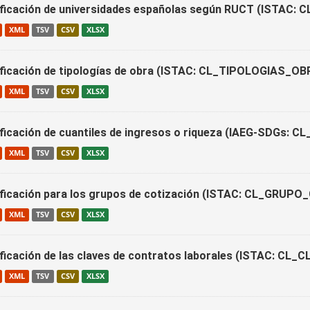
ificación de universidades españolas según RUCT (ISTAC
XML
TSV
CSV
XLSX
ificación de tipologías de obra (ISTAC: CL_TIPOLOGIAS_OB
XML
TSV
CSV
XLSX
ificación de cuantiles de ingresos o riqueza (IAEG-SDGs: 
XML
TSV
CSV
XLSX
ificación para los grupos de cotización (ISTAC: CL_GRUP
XML
TSV
CSV
XLSX
ificación de las claves de contratos laborales (ISTAC:
XML
TSV
CSV
XLSX