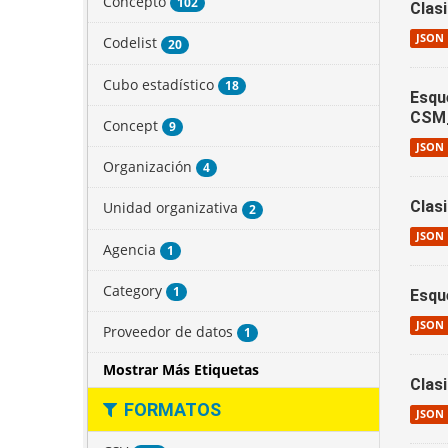
Concepto
102
Clas
JSON
Codelist
20
Cubo estadístico
18
Esqu
CSM
Concept
9
JSON
Organización
4
Clas
Unidad organizativa
2
JSON
Agencia
1
Category
1
Esqu
JSON
Proveedor de datos
1
Mostrar Más Etiquetas
Clas
FORMATOS
JSON