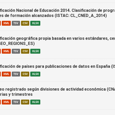
ficación Nacional de Educación 2014. Clasificación de progr
les de formación alcanzados (ISTAC: CL_CNED_A_2014)
XML
TSV
CSV
XLSX
ificación geográfica propia basada en varios estándares, c
GEO_REGIONS_ES)
XML
TSV
CSV
XLSX
ificación de países para publicaciones de datos en España
XML
TSV
CSV
XLSX
eo registrado según divisiones de actividad económica (CNAE
rias y trimestres
XML
TSV
CSV
XLSX