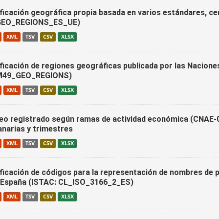
ificación geográfica propia basada en varios estándares, c
GEO_REGIONS_ES_UE)
XML
TSV
CSV
XLSX
ificación de regiones geográficas publicada por las Nacion
M49_GEO_REGIONS)
XML
TSV
CSV
XLSX
eo registrado según ramas de actividad económica (CNAE-09
anarias y trimestres
XML
TSV
CSV
XLSX
ificación de códigos para la representación de nombres de 
 España (ISTAC: CL_ISO_3166_2_ES)
XML
TSV
CSV
XLSX