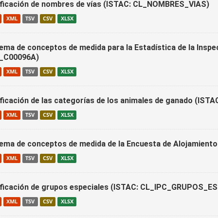
ificación de nombres de vías (ISTAC: CL_NOMBRES_VIAS)
XML
TSV
CSV
XLSX
ema de conceptos de medida para la Estadística de la Inspe
_C00096A)
XML
TSV
CSV
XLSX
ificación de las categorías de los animales de ganado (
XML
TSV
CSV
XLSX
ema de conceptos de medida de la Encuesta de Alojamient
XML
TSV
CSV
XLSX
ificación de grupos especiales (ISTAC: CL_IPC_GRUPOS_E
XML
TSV
CSV
XLSX