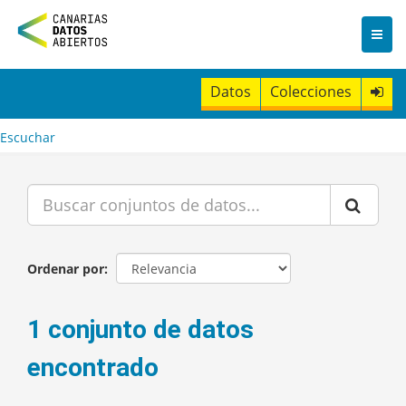
I
r
a
l
c
Datos
Colecciones
o
n
t
Escuchar
e
n
i
d
o
Ordenar por
1 conjunto de datos
encontrado