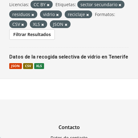
Licencias:
CC BY
Etiquetas:
sector secundario
residuos
vidrio
reciclaje
Formatos:
CSV
XLS
JSON
Filtrar Resultados
Datos de la recogida selectiva de vidrio en Tenerife
JSON
CSV
XLS
Contacto
Datos de contacto