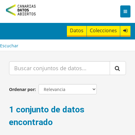
I
r
a
l
c
Datos
Colecciones
o
n
t
Escuchar
e
n
i
d
o
Ordenar por
1 conjunto de datos
encontrado