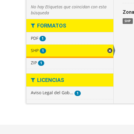
No hay Etiquetas que coincidan con esta
Zona
búsqueda
SHP
FORMATOS
PDF
1
SHP
1
ZIP
1
LICENCIAS
Aviso Legal del Gob...
1