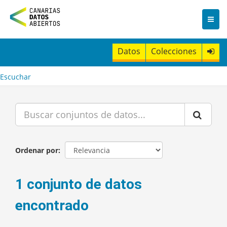
I
r
a
l
c
Datos
Colecciones
o
n
t
Escuchar
e
n
i
d
o
Ordenar por
1 conjunto de datos
encontrado