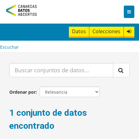
I
r
a
l
c
Datos
Colecciones
o
n
t
Escuchar
e
n
i
d
o
Ordenar por
1 conjunto de datos
encontrado