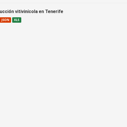
cción vitivinícola en Tenerife
JSON
XLS