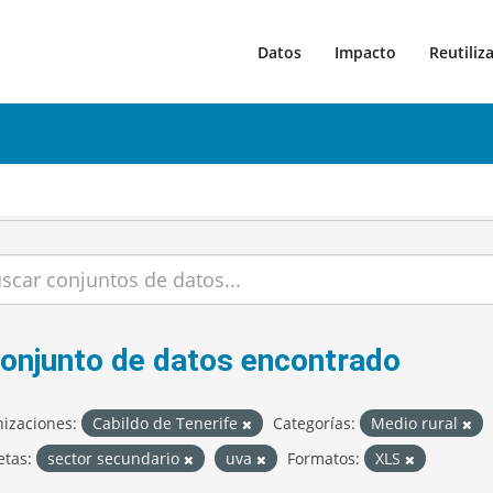
Datos
Impacto
Reutiliz
conjunto de datos encontrado
izaciones:
Cabildo de Tenerife
Categorías:
Medio rural
etas:
sector secundario
uva
Formatos:
XLS