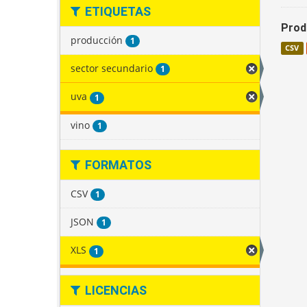
ETIQUETAS
Produ
producción
1
CSV
sector secundario
1
uva
1
vino
1
FORMATOS
CSV
1
JSON
1
XLS
1
LICENCIAS