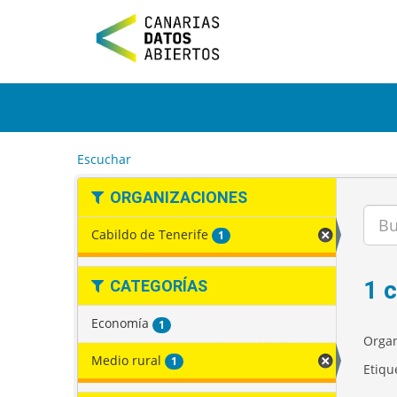
I
r
a
l
c
o
n
t
e
Escuchar
n
i
ORGANIZACIONES
d
o
Cabildo de Tenerife
1
1 
CATEGORÍAS
Economía
1
Organ
Medio rural
1
Etiqu