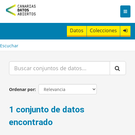
I
r
a
l
c
Datos
Colecciones
o
n
t
Escuchar
e
n
i
d
o
Ordenar por
1 conjunto de datos
encontrado