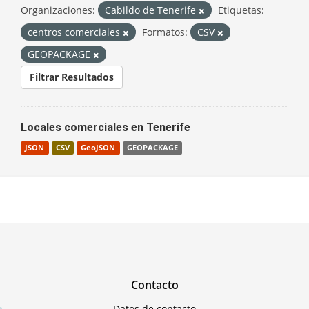
Organizaciones:
Cabildo de Tenerife
Etiquetas:
centros comerciales
Formatos:
CSV
GEOPACKAGE
Filtrar Resultados
Locales comerciales en Tenerife
JSON
CSV
GeoJSON
GEOPACKAGE
Contacto
Datos de contacto