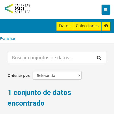
I
r
a
l
c
Datos
Colecciones
o
n
t
Escuchar
e
n
i
d
o
Ordenar por
1 conjunto de datos
encontrado