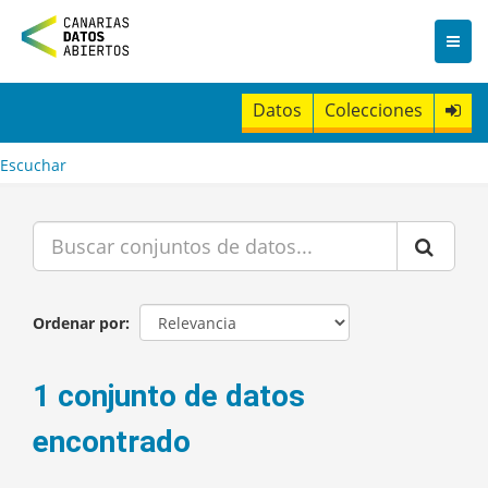
I
r
a
l
c
Datos
Colecciones
o
n
t
Escuchar
e
n
i
d
o
Ordenar por
1 conjunto de datos
encontrado