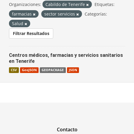
Organizaciones:
Cabildo de Tenerife
Etiquetas:
farmacias
sector servicios
Categorías:
Salud
Filtrar Resultados
Centros médicos, farmacias y servicios sanitarios
en Tenerife
CSV
GeoJSON
GEOPACKAGE
JSON
Contacto