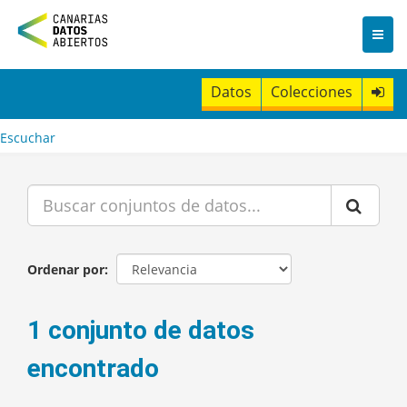
I
r
a
l
c
Datos
Colecciones
o
n
t
Escuchar
e
n
i
d
o
Ordenar por
1 conjunto de datos
encontrado