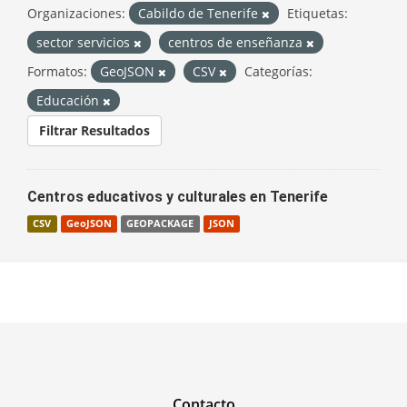
Organizaciones:
Cabildo de Tenerife
Etiquetas:
sector servicios
centros de enseñanza
Formatos:
GeoJSON
CSV
Categorías:
Educación
Filtrar Resultados
Centros educativos y culturales en Tenerife
CSV
GeoJSON
GEOPACKAGE
JSON
Contacto