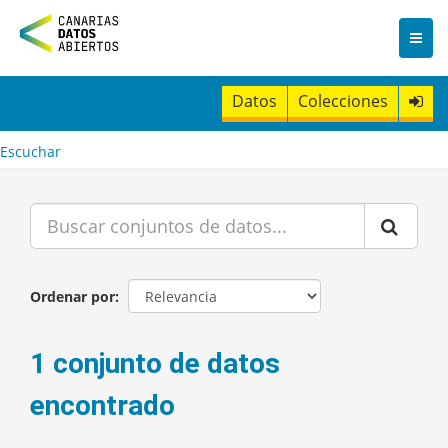
I
r
a
l
c
Datos
Colecciones
o
n
t
Escuchar
e
n
i
d
o
Ordenar por
1 conjunto de datos
encontrado