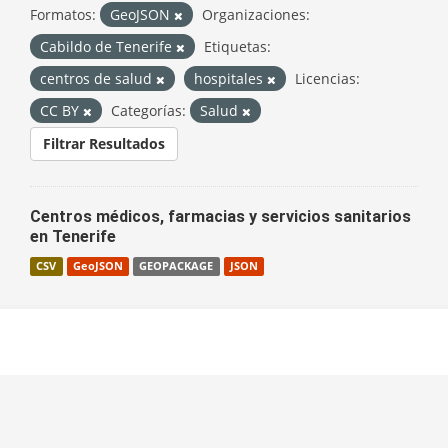
Formatos:
GeoJSON
Organizaciones:
Cabildo de Tenerife
Etiquetas:
centros de salud
hospitales
Licencias:
CC BY
Categorías:
Salud
Filtrar Resultados
Centros médicos, farmacias y servicios sanitarios
en Tenerife
CSV
GeoJSON
GEOPACKAGE
JSON