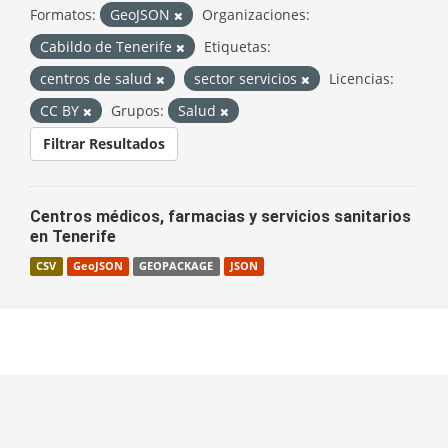
Formatos:
GeoJSON
Organizaciones:
Cabildo de Tenerife
Etiquetas:
centros de salud
sector servicios
Licencias:
CC BY
Grupos:
Salud
Filtrar Resultados
Centros médicos, farmacias y servicios sanitarios
en Tenerife
CSV
GeoJSON
GEOPACKAGE
JSON