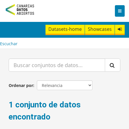
I
r
a
l
c
Datasets-home
Showcases
o
n
t
Escuchar
e
n
i
d
o
Ordenar por
1 conjunto de datos
encontrado