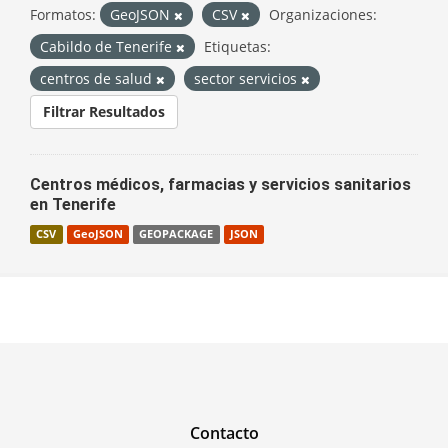
Formatos:
GeoJSON
CSV
Organizaciones:
Cabildo de Tenerife
Etiquetas:
centros de salud
sector servicios
Filtrar Resultados
Centros médicos, farmacias y servicios sanitarios
en Tenerife
CSV
GeoJSON
GEOPACKAGE
JSON
Contacto