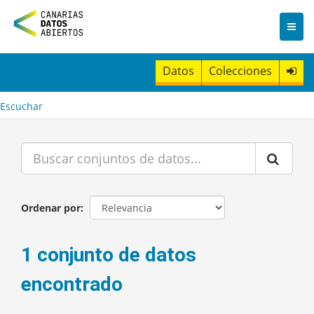
I
r
a
l
c
Datos
Colecciones
o
n
t
Escuchar
e
n
i
d
o
Ordenar por
1 conjunto de datos
encontrado