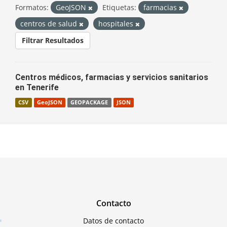
Formatos:
GeoJSON
Etiquetas:
farmacias
centros de salud
hospitales
Filtrar Resultados
Centros médicos, farmacias y servicios sanitarios
en Tenerife
CSV
GeoJSON
GEOPACKAGE
JSON
Contacto
Datos de contacto