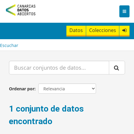
I
r
a
l
c
Datos
Colecciones
o
n
t
Escuchar
e
n
i
d
o
Ordenar por
1 conjunto de datos
encontrado