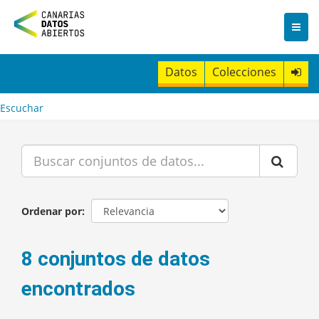
I
r
a
l
c
Datos
Colecciones
o
n
t
Escuchar
e
n
i
d
o
Ordenar por
8 conjuntos de datos
encontrados