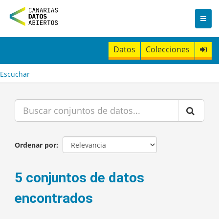
I
r
a
l
c
Datos
Colecciones
o
n
t
Escuchar
e
n
i
d
o
Ordenar por
5 conjuntos de datos
encontrados