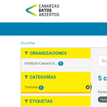
I
r
a
l
c
o
n
t
e
Escuchar
n
i
ORGANIZACIONES
d
o
Instituto Canario d...
5
5 
CATEGORÍAS
Turismo
5
Forma
Host
ETIQUETAS