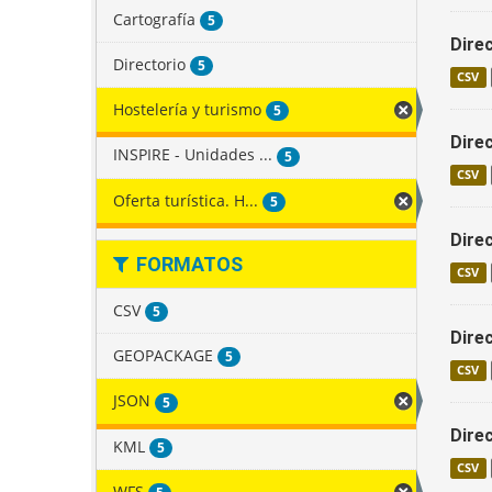
Cartografía
5
Dire
Directorio
5
CSV
Hostelería y turismo
5
Dire
INSPIRE - Unidades ...
5
CSV
Oferta turística. H...
5
Dire
FORMATOS
CSV
CSV
5
Dire
GEOPACKAGE
5
CSV
JSON
5
Dire
KML
5
CSV
WFS