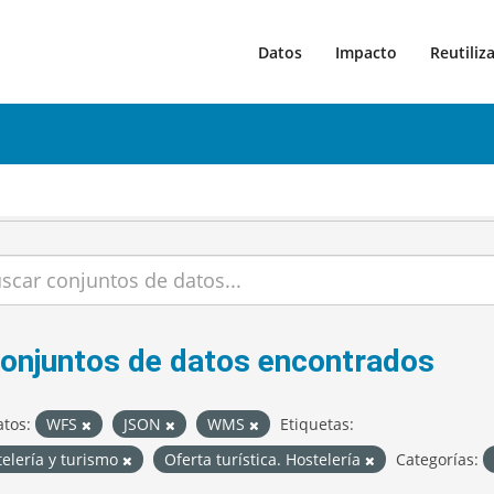
Datos
Impacto
Reutiliz
conjuntos de datos encontrados
tos:
WFS
JSON
WMS
Etiquetas:
elería y turismo
Oferta turística. Hostelería
Categorías: